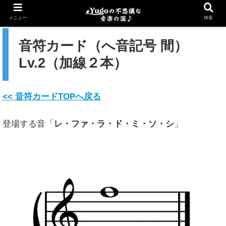
ホーム
メニュー
検索
音符カード（へ音記号 間）
Lv.2（加線２本）
<< 音符カードTOPへ戻る
登場する音「
レ・ファ・ラ・ド・
ミ・ソ・シ
」