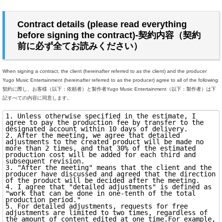
Contract details (please read everything
before signing the contract)-契約内容（契約
前に必ず全てお読みください）
When signing a contract, the client (hereinafter referred to as the client) and the producer
Yugo Music Entertainment (hereinafter referred to as the producer) agree to all of the following.
契約に際し、お客様（以下：依頼者）と製作者Yugo Music Entertainment（以下：製作者）は下
記すべての内容に同意します。