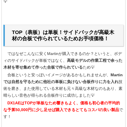
💡
TOP（表板）は単板！サイドバックが高級木
材の合板で作られているためお手頃価格！
ではなぜこんなに安くMartinが購入できるのか？というと、ボデ
ィのサイドバックが単板ではなく、
高級モデルの作業工程で余った
木材を寄せ集めて作った合板で作られている
ため💡
合板というと安っぽいイメージがあるかもしれませんが、
Martin
では自然を守るために他社の単板に負けない合板作りに力を入れ
技
術を磨き、また使用している木材も元々高級な木材なのもあり、素
晴らしい音色が得られる合板作りに成功しました💡
DX1AEはTOPが単板なため響きもよく、価格も初心者の平均的
な予算50,000円に少し足せば購入できるとてもコスパの良い製品
で
す！