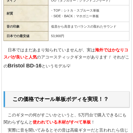
タイプ
OO（ダブルオー：グランドコンサート）
・TOP：シトカ・スプルース単板
材質
・SIDE・BACK：マホガニー単板
音の印象
低音から高音までバランスの取れたサウンド
日本での最安値
53,900円
日本ではまだあまり知られていませんが、実は
海外ではかなりコ
スパが良いと人気
のアコースティックギターがあります
！
それがこ
Bristol BD-16
の
というモデル💡
この価格でオール単板ボディを実現！？
このギターの何がすごいかというと、5万円台で購入できるにも
関わらずなんと
使われている木材がすべて単板
！
実際に音を聞いてみるとその音は高級ギターだと言われたら信じ