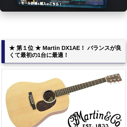
★ 第１位 ★ Martin DX1AE！ バランスが良
くて最初の1台に最適！