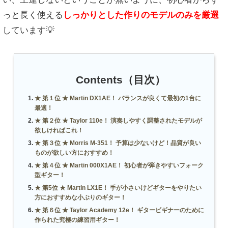
っと長く使える
しっかりとした作りのモデルのみを厳選
しています💡
Contents（目次）
★ 第１位 ★ Martin DX1AE！ バランスが良くて最初の1台に
最適！
★ 第２位 ★ Taylor 110e！ 演奏しやすく調整されたモデルが
欲しければこれ！
★ 第３位 ★ Morris M-351！ 予算は少ないけど！品質が良い
ものが欲しい方におすすめ！
★ 第４位 ★ Martin 000X1AE！ 初心者が弾きやすいフォーク
型ギター！
★ 第5位 ★ Martin LX1E！ 手が小さいけどギターをやりたい
方におすすめな小ぶりのギター！
★ 第６位 ★ Taylor Academy 12e！ ギタービギナーのために
作られた究極の練習用ギター！