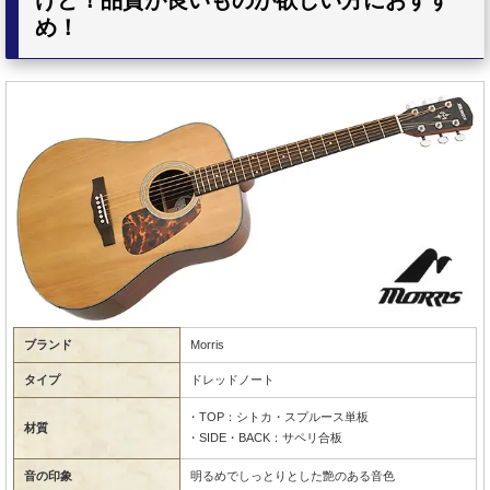
けど！品質が良いものが欲しい方におすす
め！
ブランド
Morris
タイプ
ドレッドノート
・TOP：シトカ・スプルース単板
材質
・SIDE・BACK：サペリ合板
音の印象
明るめでしっとりとした艶のある音色