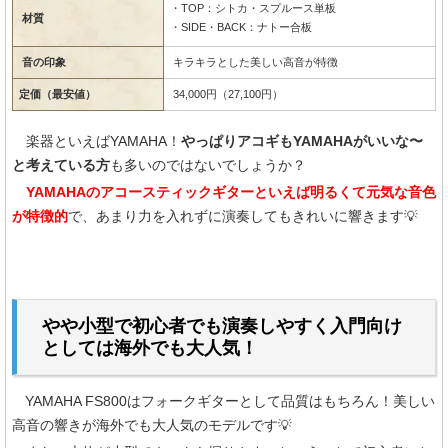
・TOP：シトカ・スプルース単板
材質
・SIDE・BACK：ナトー合板
音の印象
キラキラとした美しい高音が特徴
定価（最安値）
34,000円（27,100円）
楽器といえばYAMAHA！
やっぱりアコギもYAMAHAがいいな〜
と考えている方
も多いのではないでしょうか？
YAMAHAのアコースティックギターといえば明るくて元気な音色
が特徴的
で、あまり力を入れずに演奏してもきれいに響きます💡
やや小型で初心者でも演奏しやすく入門向け
としては海外でも大人気！
YAMAHA FS800はフォークギターとして品質はもちろん！美しい
高音の響きが海外でも大人気のモデルです💡