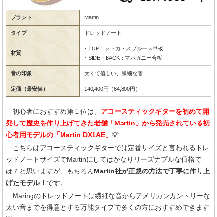
ブランド
Martin
タイプ
ドレッドノート
・TOP：シトカ・スプルース単板
材質
・SIDE・BACK：マホガニー合板
音の印象
太くて優しい、繊細な音
定価（最安値）
140,400円（64,800円）
初心者におすすめ第１位は、
アコースティックギターを初めて開
発して歴史を作り上げてきた老舗「Martin」から発売されている初
心者用モデルの「Martin DX1AE」
💡
こちらはアコースティックギターでは定番サイズと言われるドレ
ッドノートサイズでMartinにしてはかなりリーズナブルな価格で
は？と思いますが、もちろん
Martin社が正規の方法で丁寧に作り上
げたモデル！
です。
Maringのドレッドノートは繊細な音からアメリカンカントリーな
太い音までを得意とする万能タイプで多くの方におすすめできます