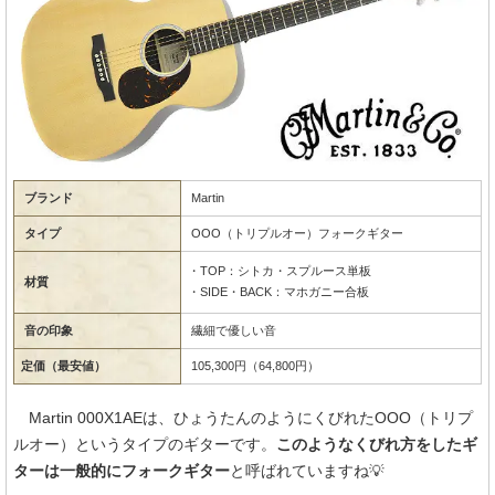
ブランド
Martin
タイプ
OOO（トリプルオー）フォークギター
・TOP：シトカ・スプルース単板
材質
・SIDE・BACK：マホガニー合板
音の印象
繊細で優しい音
定価（最安値）
105,300円（64,800円）
Martin 000X1AEは、ひょうたんのようにくびれたOOO（トリプ
ルオー）というタイプのギターです。
このようなくびれ方をしたギ
ターは一般的にフォークギター
と呼ばれていますね💡