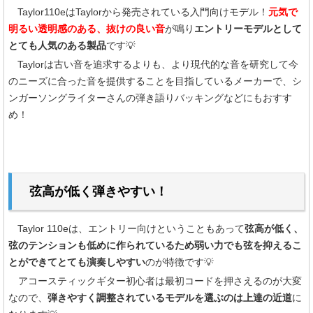
Taylor110eはTaylorから発売されている入門向けモデル！
元気で
明るい透明感のある、抜けの良い音
が鳴り
エントリーモデルとして
とても人気のある製品
です💡
Taylorは古い音を追求するよりも、より現代的な音を研究して今
のニーズに合った音を提供することを目指しているメーカーで、シ
ンガーソングライターさんの弾き語りバッキングなどにもおすす
め！
弦高が低く弾きやすい！
Taylor 110eは、エントリー向けということもあって
弦高が低く、
弦のテンションも低めに作られているため弱い力でも弦を抑えるこ
とができてとても演奏しやすい
のが特徴です💡
アコースティックギター初心者は最初コードを押さえるのが大変
なので、
弾きやすく調整されているモデルを選ぶのは上達の近道
に