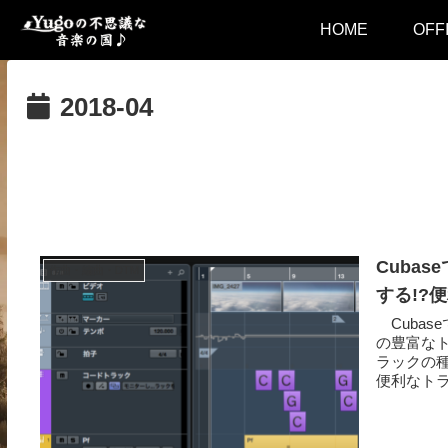
HOME
OFF
2018-04
Cuba
作曲・編曲・DTM
する!?
Cubas
の豊富な
ラックの種
便利なトラ