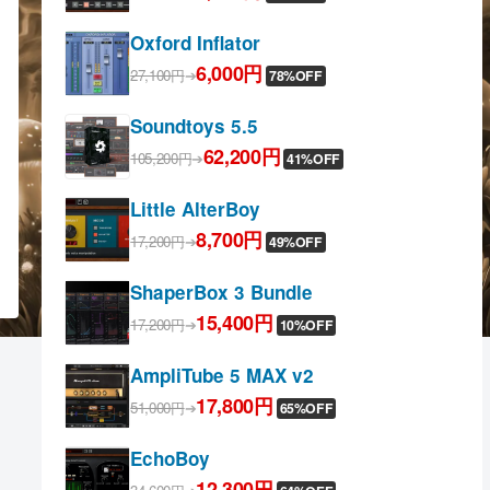
Oxford Inflator
6,000円
27,100円
➔
78%OFF
Soundtoys 5.5
62,200円
105,200円
➔
41%OFF
Little AlterBoy
8,700円
17,200円
➔
49%OFF
ShaperBox 3 Bundle
15,400円
17,200円
➔
10%OFF
AmpliTube 5 MAX v2
17,800円
51,000円
➔
65%OFF
EchoBoy
12,300円