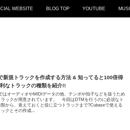
ICIAL WEBSITE
BLOG TOP
YOUTUBE
MUS
seで新規トラックを作成する方法 & 知ってると100倍得
便利なトラックの種類を紹介!!
eではオーディオやMIDIデータの他、テンポや拍子などを扱うため
トラックが用意されています。 今回はDTMを行うのに必須なト
類から、覚えておくと役に立つトラックまで?Cubaseで使える
ックとその作成...