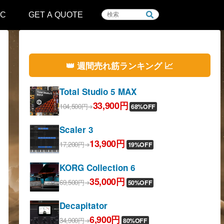
IC
GET A QUOTE
👑 週間売れ筋ランキング 📈
Total Studio 5 MAX
33,900円
104,500円
➔
68%OFF
Scaler 3
13,900円
17,200円
➔
19%OFF
KORG Collection 6
35,000円
69,500円
➔
50%OFF
Decapitator
6,900円
34,900円
➔
80%OFF