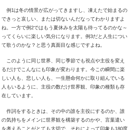
例1は
冬の情景が広がってきますし、凍えたで始まるの
で
きっと哀しい、または切ないんだなってわかりますよ
ね。
一方で
例2では
もう夏休みを太陽も待ってるのかな～
ってくらいに楽しい気分になります。
例3だと
人生につい
て歌うのかな？と思う真面目な感じですよね。
このように同じ世界、同じ季節でも視点や主役を変え
るだけでこんなにも印象が変わります。今この瞬間に楽
しい人も、悲しい人も、一生懸命何かに取り組んでいる
人もいるように、主役の数だけ世界観、印象の種類も存
在しています。
作詞をするときは、その中の誰を主役にするのか、誰
の気持ちをメインに世界観を構築するのかや、言葉遣い
を考えることがとても大切で、それによって印象も180度