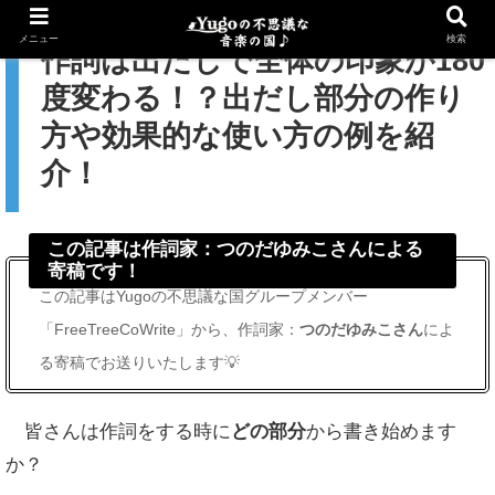
メニュー
検索
作詞は出だしで全体の印象が180
度変わる！？出だし部分の作り
方や効果的な使い方の例を紹
介！
この記事は作詞家：つのだゆみこさんによる
寄稿です！
この記事はYugoの不思議な国グループメンバー
「FreeTreeCoWrite」から、作詞家：
つのだゆみこさん
によ
る寄稿でお送りいたします💡
皆さんは作詞をする時に
どの部分
から書き始めます
か？