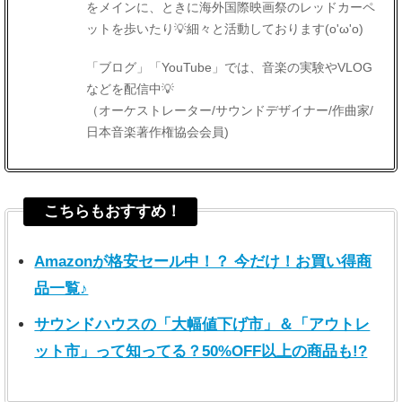
をメインに、ときに海外国際映画祭のレッドカーペ
ットを歩いたり💡細々と活動しております(o'ω'o)
「ブログ」「YouTube」では、音楽の実験やVLOG
などを配信中💡
（オーケストレーター/サウンドデザイナー/作曲家/
日本音楽著作権協会会員)
こちらもおすすめ！
Amazonが格安セール中！？ 今だけ！お買い得商
品一覧♪
サウンドハウスの「大幅値下げ市」＆「アウトレ
ット市」って知ってる？50%OFF以上の商品も!?