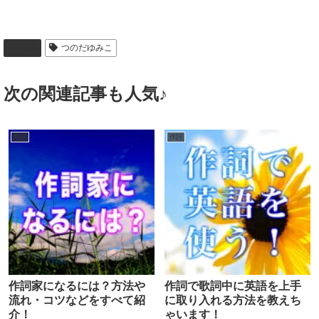
作詞
つのだゆみこ
次の関連記事も人気♪
作詞
作詞
作詞家になるには？方法や
作詞で歌詞中に英語を上手
流れ・コツなどをすべて紹
に取り入れる方法を教えち
介！
ゃいます！