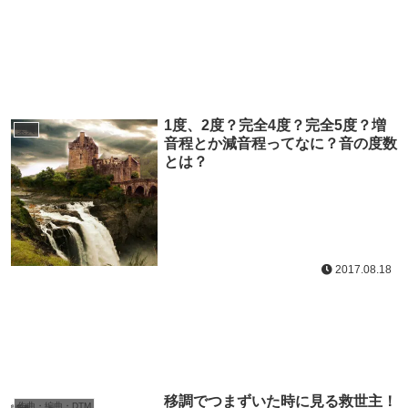
1度、2度？完全4度？完全5度？増
楽典
音程とか減音程ってなに？音の度数
とは？
2017.08.18
移調でつまずいた時に見る救世主！
作曲・編曲・DTM