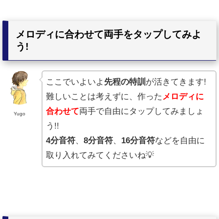
レ
ー
ヤ
メロディに合わせて両手をタップしてみよ
う!
ー
ここでいよいよ
先程の特訓
が活きてきます!
難しいことは考えずに、作った
メロディに
合わせて
両手で自由にタップしてみましょ
Yugo
う!!
4分音符
、
8分音符
、
16分音符
などを自由に
取り入れてみてくださいね💡