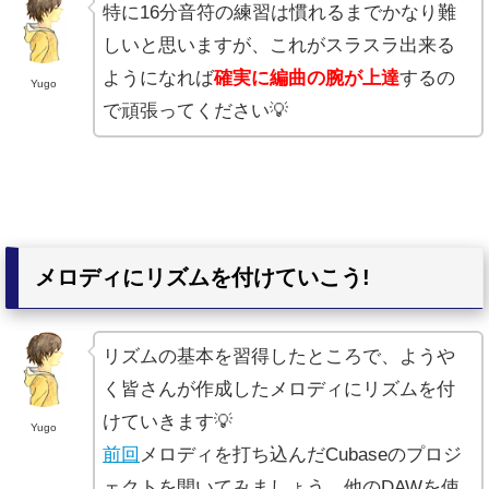
特に16分音符の練習は慣れるまでかなり難
しいと思いますが、これがスラスラ出来る
ようになれば
確実に編曲の腕が上達
するの
Yugo
で頑張ってください💡
メロディにリズムを付けていこう!
リズムの基本を習得したところで、ようや
く皆さんが作成したメロディにリズムを付
けていきます💡
Yugo
前回
メロディを打ち込んだCubaseのプロジ
ェクトを開いてみましょう。他のDAWを使