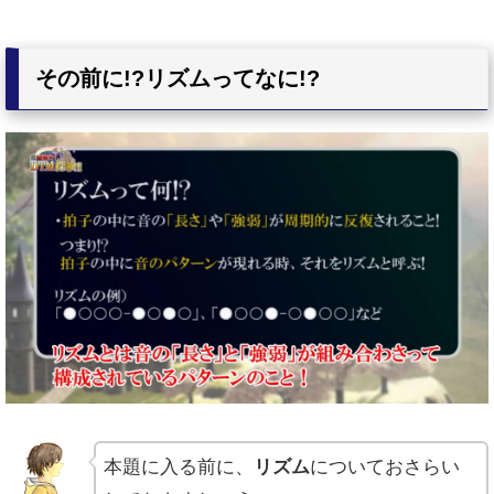
その前に!?リズムってなに!?
本題に入る前に、
リズム
についておさらい