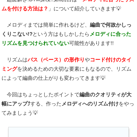
ムを付ける方法は？
」について紹介していきます💡
メロディまでは簡単に作れるけど、
編曲で何故かしっ
くりこない!?
という方はもしかしたら
メロディに合った
リズムを見つけられていない
可能性があります!!
リズムは
バス（ベース）の形作り
や
コード付けのタイ
ミング
を決めるための大切な要素にもなるので、リズム
によって編曲の仕上がりも変わってきます💡
今回はちょっとしたポイントで
編曲のクオリティが大
幅にアップ⤴
する、作った
メロディへのリズム付け
をやっ
てみましょう💡