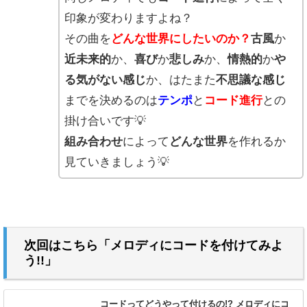
印象が変わりますよね？
その曲を
どんな世界にしたいのか？
古風
か
近未来的
か、
喜び
か
悲しみ
か、
情熱的
か
や
る気がない感じ
か、はたまた
不思議な感じ
までを決めるのは
テンポ
と
コード進行
との
掛け合いです💡
組み合わせ
によって
どんな世界
を作れるか
見ていきましょう💡
次回はこちら「メロディにコードを付けてみよ
う!!」
コードってどうやって付けるの!? メロディにコ