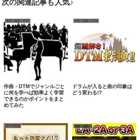
次の関連記事も人気♪
作曲・編曲・DTM
作曲・編曲・DTM
ドラムが入ると曲の印象は
作曲・DTMでジャンルごと
どう変わる!?
に何を学べば効率よく学習
できるのかポイントをまと
めてみた
コード理論
YouTube動画