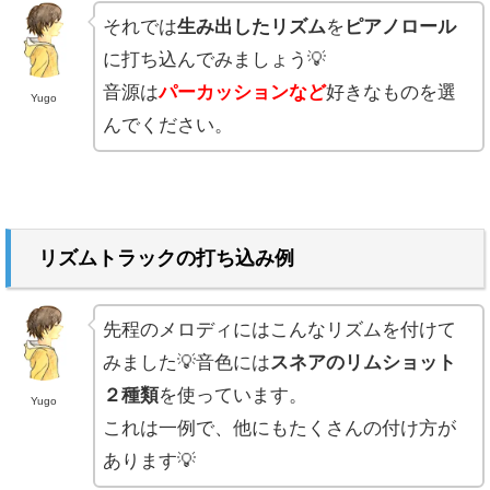
それでは
生み出したリズム
を
ピアノロール
に打ち込んでみましょう💡
音源は
パーカッションなど
好きなものを選
Yugo
んでください。
リズムトラックの打ち込み例
先程のメロディにはこんなリズムを付けて
みました💡音色には
スネアのリムショット
２種類
を使っています。
Yugo
これは一例で、他にもたくさんの付け方が
あります💡