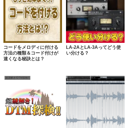
コードをメロディに付ける
LA-2AとLA-3Aってどう使
方法の種類＆コード付けが
い分ける？
速くなる秘訣とは？
超謎解き!DTM探検!!
作曲・編曲・DTM