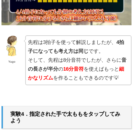
先程は3拍子を使って解説しましたが、
4拍
子になっても考え方は同じ
です。
そして、先程は8分音符でしたが、さらに
音
Yugo
の長さが半分
の
16分音符
を使えばもっと
細
かなリズム
を作ることもできるのです💡
実験4．指定された手で太ももをタップしてみ
よう