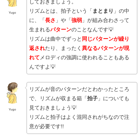
しておきましょう。
リズムとは、拍子という「
まとまり
」の中
Yugo
に、「
長さ
」や「
強弱
」が組み合わさって
生まれる
パターン
のことなんです💡
リズムは曲中でずっと
同じパターンが繰り
返され
たり、まったく
異なるパターンが現
れて
メロディの強調に使われることもある
んですよ💡
リズムが音のパターンだとわかったところ
で、リズムが収まる箱「
拍子
」についても
見ておきましょう💡
Yugo
リズムと拍子はよく混同されがちなので注
意が必要です!!