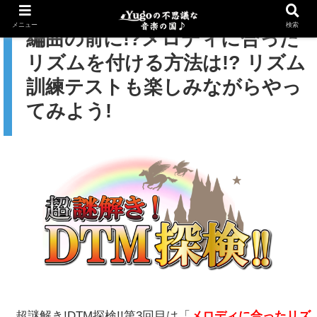
メニュー
検索
編曲の前に!?メロディに合った
リズムを付ける方法は!? リズム
訓練テストも楽しみながらやっ
てみよう!
超謎解き!DTM探検!!第3回目は「
メロディに合った
リズ