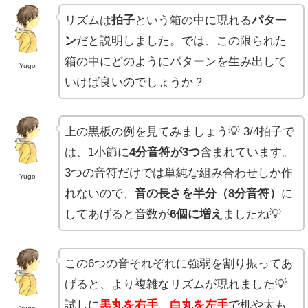
リズムは
拍子
という箱の中に現れる
パター
ン
だと説明しました。では、この限られた
箱の中にどのようにパターンを生み出して
Yugo
いけば良いのでしょうか？
上の黒板の例を見てみましょう💡 3/4拍子で
は、1小節に
4分音符が3つ
含まれています。
3つの音符だけでは単純な組み合わせしか作
Yugo
れないので、
音の長さを半分（8分音符）
に
してあげると音数が
6個に増え
ましたね💡
この6つの音それぞれに強弱を割り振ってあ
げると、より複雑なリズムが現れました💡
試しに
黒丸を右手
、
白丸を左手
で机や太も