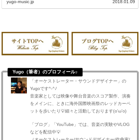
yugo-music.jp
2018.01.09
Yugo（筆者）のプロフィール♪
「オーケストレーター・サウンドデザイナー」の
Yugoです^-^ﾉ
音楽家としては映像や舞台音楽のスコア製作、演奏
をメインに、ときに海外国際映画祭のレッドカーペ
ットを歩いたり💡細々と活動しております(o'ω'o)
「ブログ」「YouTube」では、音楽の実験やVLOG
などを配信中💡
（オーケストレーター/サウンドデザイナー/作曲家/