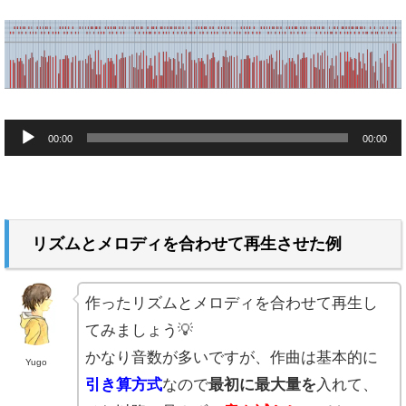
音
00:00
00:00
声
プ
レ
ー
リズムとメロディを合わせて再生させた例
ヤ
ー
作ったリズムとメロディを合わせて再生し
てみましょう💡
かなり音数が多いですが、作曲は基本的に
Yugo
引き算方式
なので
最初に最大量を
入れて、