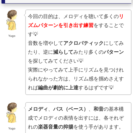
ー
今回の目的は、メロディを聴いて多くの
リ
ズムパターンを引き出す練習
をすることで
す💡
Yugo
音数を増やして
アクロバティック
にしてみ
たり、逆に
減らして
みたり多くの
パターン
を探してみてください💡
実際にやってみて上手にリズムを見つけれ
られなかった方は、リズム感を掴めさえす
れば
編曲が劇的に上達
するはずです💡
メロディ
、
バス（ベース）
、
和音
の基本構
成でメロディの表情を出すには、各それぞ
れの
楽器音量の抑揚
を使う手があります。
Yugo