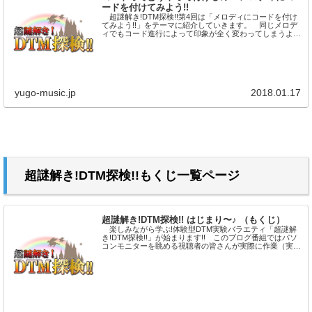
ードを付けてみよう!!
超謎解き!DTM探検!!第4回は「メロディにコードを付け
てみよう!!」をテーマに紹介していきます。 同じメロデ
ィでもコード進行によって印象が全く変わってしまうよう
に、コード付けは曲の世界観を決める重要な作業です。
コード進行にバリエーショ...
yugo-music.jp
2018.01.17
超謎解き!DTM探検!!もくじ一覧ページ
超謎解き!DTM探検!! はじまり〜♪ （もくじ）
楽しみながら学ぶ!体験型DTM実験バラエティ「超謎解
き!DTM探検!!」が始まります!! このブログ番組ではパソ
コンモニターを眺める視聴者の皆さんが実際に作業（実
験）をしながら楽しめる!!役に立つ!!実力に繋がる!!そんな
内容盛りだくさん...