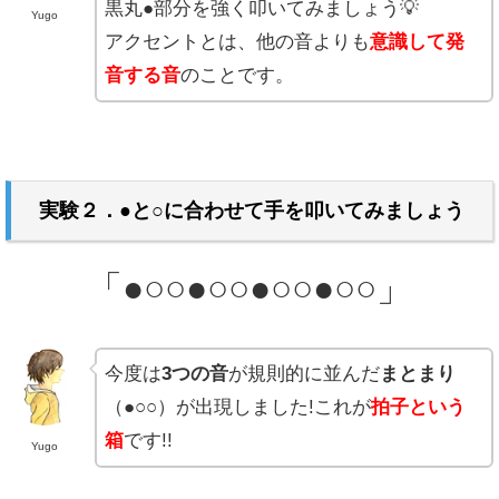
黒丸●部分を強く叩いてみましょう💡
Yugo
アクセントとは、他の音よりも
意識して発
音する音
のことです。
実験２．●と○に合わせて手を叩いてみましょう
「●○○●○○●○○●○○」
今度は
3つの音
が規則的に並んだ
まとまり
（●○○）が出現しました!これが
拍子という
箱
です!!
Yugo