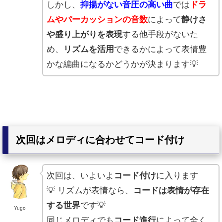
しかし、
抑揚がない音圧の高い曲
では
ドラ
ムやパーカッションの音数
によって
静けさ
や盛り上がりを表現
する他手段がないた
め、
リズムを活用
できるかによって表情豊
かな編曲になるかどうかが決まります💡
次回はメロディに合わせてコード付け
次回は、いよいよ
コード付け
に入ります
💡 リズムが表情なら、
コードは表情が存在
する世界
です💡
Yugo
同じメロディでも
コード進行
によって全く