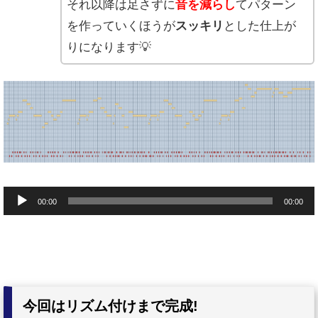
それ以降は足さずに
音を減らし
てパターン
を作っていくほうが
スッキリ
とした仕上が
りになります💡
音
00:00
00:00
声
プ
レ
ー
ヤ
今回はリズム付けまで完成!