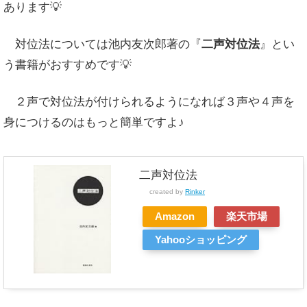
あります💡
対位法については池内友次郎著の『
二声対位法
』とい
う書籍がおすすめです💡
２声で対位法が付けられるようになれば３声や４声を
身につけるのはもっと簡単ですよ♪
二声対位法
created by
Rinker
Amazon
楽天市場
Yahooショッピング