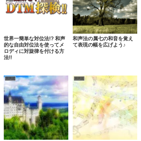
世界一簡単な対位法!? 和声
和声法の属七の和音を覚え
的な自由対位法を使ってメ
て表現の幅を広げよう♪
ロディに対旋律を付ける方
法!!
和声法
和声法