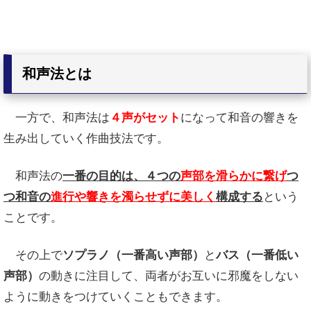
和声法とは
一方で、和声法は
４声がセット
になって和音の響きを
生み出していく作曲技法です。
和声法の
一番の目的は、４つの
声部を滑らかに繋げ
つ
つ和音の
進行や響きを濁らせずに美しく
構成する
という
ことです。
その上で
ソプラノ（一番高い声部）
と
バス（一番低い
声部）
の動きに注目して、両者がお互いに邪魔をしない
ように動きをつけていくこともできます。