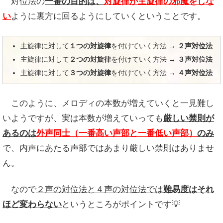
対位法の
一番の目的は、
対旋律が主旋律の邪魔をしな
い
ように裏方に回るようにしていくということです。
主旋律に対して
１つの対旋律
を付けていく方法 →
２声対位法
主旋律に対して
２つの対旋律
を付けていく方法 →
３声対位法
主旋律に対して
３つの対旋律
を付けていく方法 →
４声対位法
このように、メロディの本数が増えていくと一見難し
いようですが、実は本数が増えていっても
厳しい禁則が
あるのは
外声同士（一番高い声部と一番低い声部）
のみ
で、内声にあたる声部ではあまり厳しい禁則はありませ
ん。
なので
２声の対位法と４声の対位法では
難易度はそれ
ほど変わらない
というところがポイントです💡