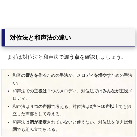
対位法と和声法の違い
まずは対位法と和声法で
違う点
を確認しましょう。
和音の
響きを作る
ための手法か、
メロディを増やす
ための手法
か。
和声法での
主役は１つ
のメロディ、対位法では
みんなが主役
メ
ロディ。
和声法は
４つの声部
で考える、対位法は
2声〜10声以上
でも独
立した声部として考える。
和声法は
調が指定
されていないと使えない、対位法を使えば
無
調
でも組み立てられる。