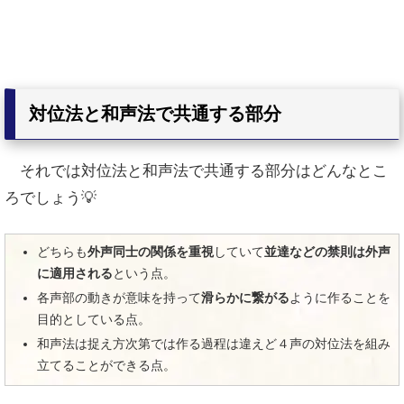
対位法と和声法で共通する部分
それでは対位法と和声法で共通する部分はどんなとこ
ろでしょう💡
どちらも
外声同士の関係を重視
していて
並達などの禁則は外声
に適用される
という点。
各声部の動きが意味を持って
滑らかに繋がる
ように作ることを
目的としている点。
和声法は捉え方次第では作る過程は違えど４声の対位法を組み
立てることができる点。