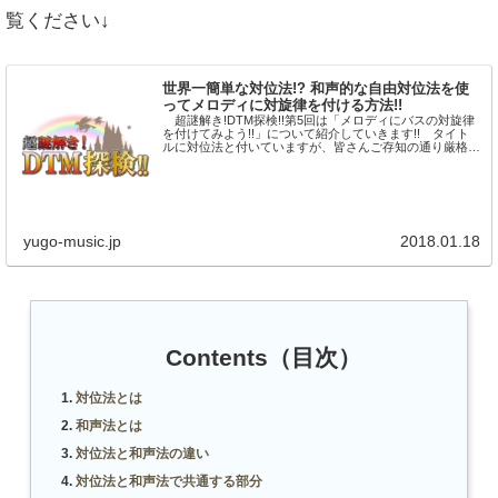
覧ください↓
世界一簡単な対位法!? 和声的な自由対位法を使
ってメロディに対旋律を付ける方法!!
超謎解き!DTM探検!!第5回は「メロディにバスの対旋律
を付けてみよう!!」について紹介していきます!! タイト
ルに対位法と付いていますが、皆さんご存知の通り厳格対
位法※は中世~ルネサンスに最も流行った古い技術で、バ
ロック以降、バッハを除...
yugo-music.jp
2018.01.18
Contents（目次）
対位法とは
和声法とは
対位法と和声法の違い
対位法と和声法で共通する部分