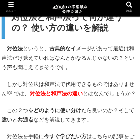
メニュー
検索
対位法と和声法って何が違う
の？ 使い方の違いを解説
対位法
というと、
古典的なイメージ
があって最近は和
声法だけ覚えていればなんとかなるんじゃないの？とい
う声も聞こえてきそうです。
しかし対位法は和声法で代用できるものではありませ
ん💡 では、
対位法と和声法の違い
とはなんでしょうか？
この２つを
どのように使い分け
たら良いのか？そして
違い
と
共通点
などを解説してきます。
対位法を手軽に
今すぐ学びたい方
はこちらの記事をご