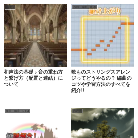
和声法
作曲・編曲・DTM
和声法の基礎 ♪ 音の重ね方
歌ものストリングスアレン
と繋げ方（配置と連結）に
ジってどうやるの？ 編曲の
ついて
コツや学習方法のすべてを
紹介!!
作曲・編曲・DTM
和声法