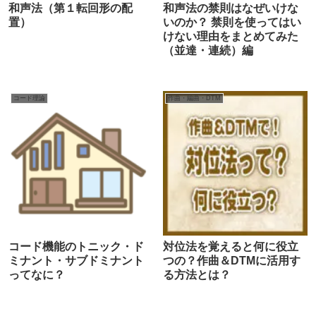
和声法（第１転回形の配
和声法の禁則はなぜいけな
置）
いのか？ 禁則を使ってはい
けない理由をまとめてみた
（並達・連続）編
コード理論
作曲・編曲・DTM
コード機能のトニック・ド
対位法を覚えると何に役立
ミナント・サブドミナント
つの？作曲＆DTMに活用す
ってなに？
る方法とは？