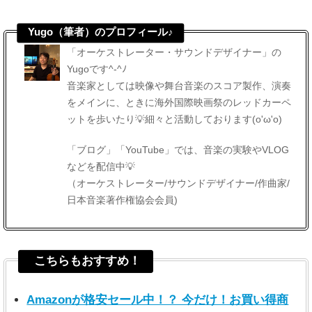
Yugo（筆者）のプロフィール♪
「オーケストレーター・サウンドデザイナー」の
Yugoです^-^ﾉ
音楽家としては映像や舞台音楽のスコア製作、演奏
をメインに、ときに海外国際映画祭のレッドカーペ
ットを歩いたり💡細々と活動しております(o'ω'o)
「ブログ」「YouTube」では、音楽の実験やVLOG
などを配信中💡
（オーケストレーター/サウンドデザイナー/作曲家/
日本音楽著作権協会会員)
こちらもおすすめ！
Amazonが格安セール中！？ 今だけ！お買い得商