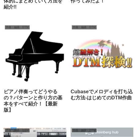
体的にまとめていく方法を
作ってみたよ！
紹介!!
作曲・編曲・DTM
作曲・編曲・DTM
ピアノ伴奏ってどうやる
Cubaseでメロディを打ち込
の？パターンと作り方の基
む方法-はじめてのDTM作曲
本をすべて紹介！【最新
版】
作曲・編曲・DTM
作曲・編曲・DTM