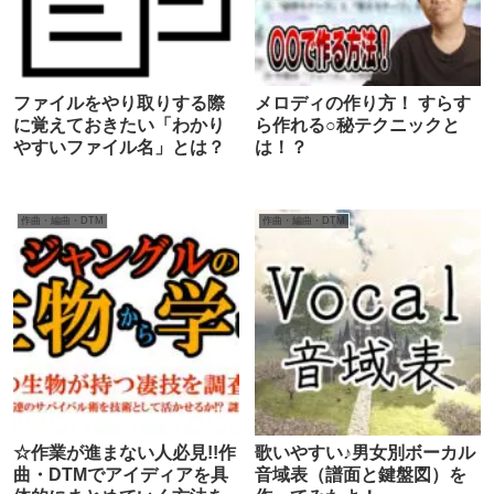
ファイルをやり取りする際
メロディの作り方！ すらす
に覚えておきたい「わかり
ら作れる○秘テクニックと
やすいファイル名」とは？
は！？
作曲・編曲・DTM
作曲・編曲・DTM
☆作業が進まない人必見!!作
歌いやすい♪男女別ボーカル
曲・DTMでアイディアを具
音域表（譜面と鍵盤図）を