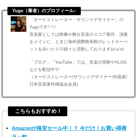
Yugo（筆者）のプロフィール♪
「オーケストレーター・サウンドデザイナー」の
Yugoです^-^ﾉ
音楽家としては映像や舞台音楽のスコア製作、演奏
をメインに、ときに海外国際映画祭のレッドカーペ
ットを歩いたり💡細々と活動しております(o'ω'o)
「ブログ」「YouTube」では、音楽の実験やVLOG
などを配信中💡
（オーケストレーター/サウンドデザイナー/作曲家/
日本音楽著作権協会会員)
こちらもおすすめ！
Amazonが格安セール中！？ 今だけ！お買い得商