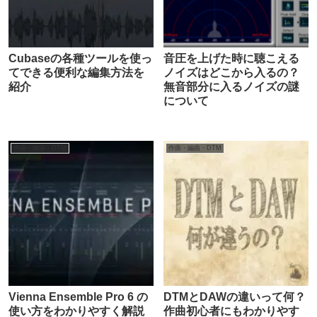
Cubaseの各種ツールを使っ
音圧を上げた時に聴こえる
てできる便利な編集方法を
ノイズはどこから入るの？
紹介
無音部分に入るノイズの謎
について
作曲・編曲・DTM
作曲・編曲・DTM
Vienna Ensemble Pro 6 の
DTMとDAWの違いって何？
使い方をわかりやすく解説
作曲初心者にもわかりやす