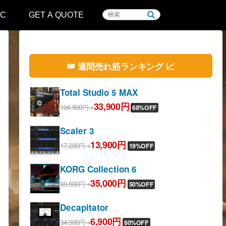
IC
GET A QUOTE
👑 週間売れ筋ランキング 📈
Total Studio 5 MAX
33,900円
104,500円
➔
68%OFF
Scaler 3
13,900円
17,200円
➔
19%OFF
KORG Collection 6
35,000円
69,500円
➔
50%OFF
Decapitator
6,900円
34,900円
➔
80%OFF