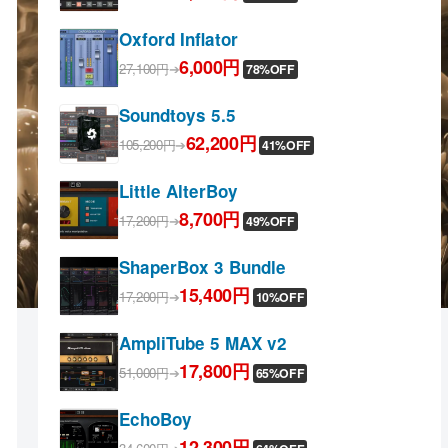
Oxford Inflator
6,000円
27,100円
➔
78%OFF
Soundtoys 5.5
62,200円
105,200円
➔
41%OFF
Little AlterBoy
8,700円
17,200円
➔
49%OFF
ShaperBox 3 Bundle
15,400円
17,200円
➔
10%OFF
AmpliTube 5 MAX v2
17,800円
51,000円
➔
65%OFF
EchoBoy
12,300円