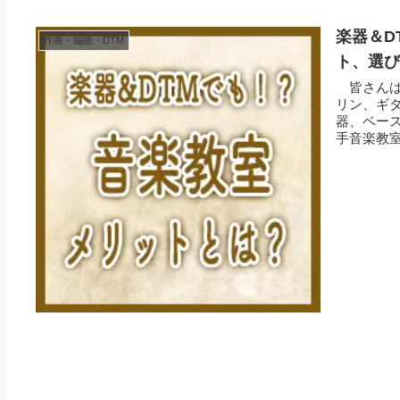
楽器＆D
作曲・編曲・DTM
ト、選び
皆さんは
リン、ギ
器、ベース
手音楽教室