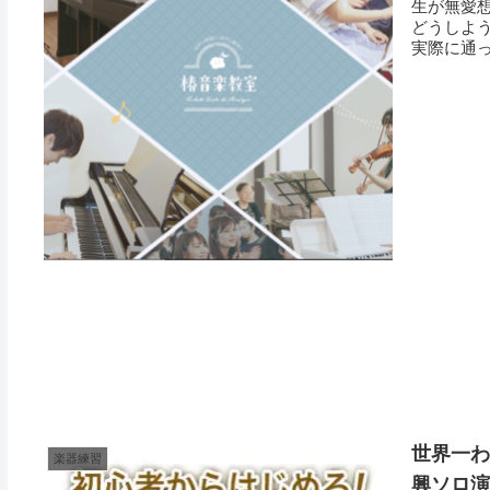
生が無愛
どうしよ
実際に通っ
世界一わ
楽器練習
興ソロ演