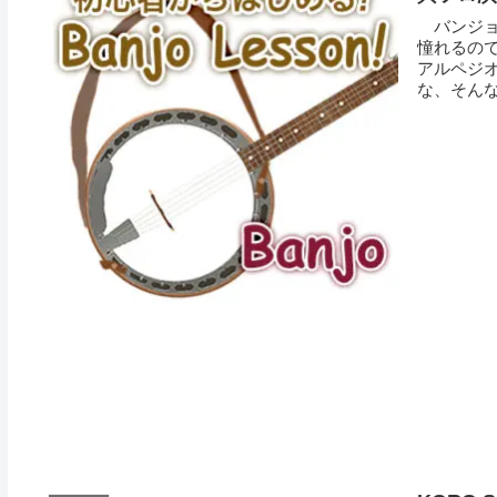
バンジョ
憧れるの
アルペジ
な、そんな