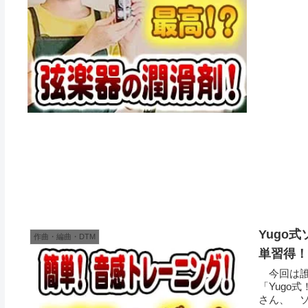
Yugo
作曲・編曲・DTM
単習得！
今回は誰
「Yugo
さん、 