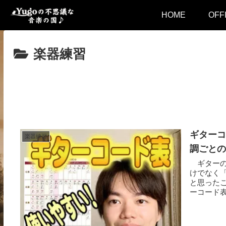
HOME
OFF
楽器練習
ギターコ
楽器練習
調ごとの
ギターの
けでなく
と思った
ーコード表