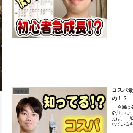
コスパ最
楽器練習
の！？
今回は友
滑剤」に
えば、一
れているも