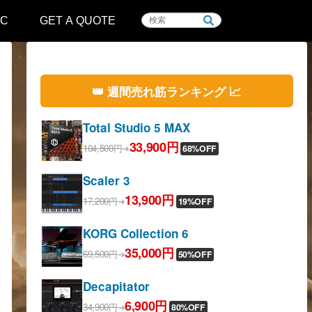
IC
GET A QUOTE
👑 週間売れ筋ランキング 📈
Total Studio 5 MAX
33,900円
104,500円
➔
68%OFF
Scaler 3
13,900円
17,200円
➔
19%OFF
KORG Collection 6
35,000円
69,500円
➔
50%OFF
Decapitator
6,900円
34,900円
➔
80%OFF