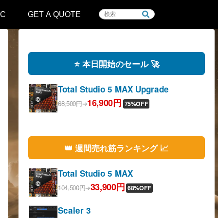
IC
GET A QUOTE
⭐️ 本日開始のセール 🚀
Total Studio 5 MAX Upgrade
16,900円
68,500円
➔
75%OFF
👑 週間売れ筋ランキング 📈
Total Studio 5 MAX
33,900円
104,500円
➔
68%OFF
Scaler 3