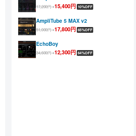
15,400円
17,200円
➔
10%OFF
AmpliTube 5 MAX v2
17,800円
51,000円
➔
65%OFF
EchoBoy
12,300円
34,600円
➔
64%OFF