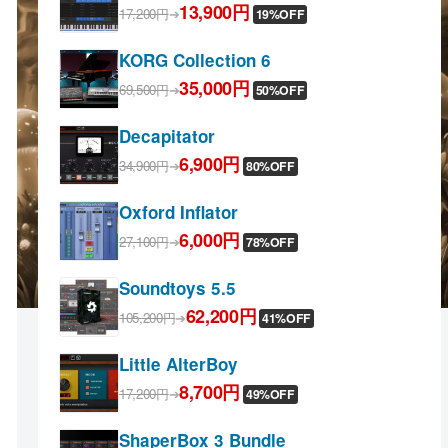
13,900円
17,200円
➔
19%OFF
KORG Collection 6
35,000円
69,500円
➔
50%OFF
Decapitator
6,900円
34,900円
➔
80%OFF
Oxford Inflator
6,000円
27,100円
➔
78%OFF
Soundtoys 5.5
62,200円
105,200円
➔
41%OFF
Little AlterBoy
8,700円
17,200円
➔
49%OFF
ShaperBox 3 Bundle