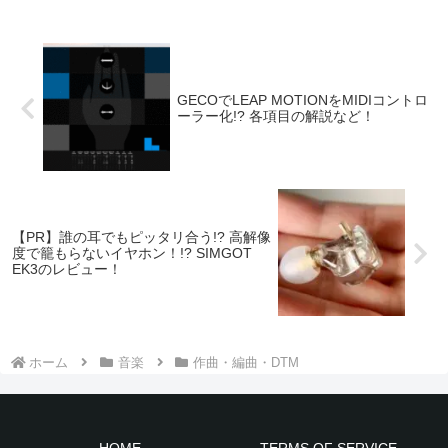
GECOでLEAP MOTIONをMIDIコントロ
ーラー化!? 各項目の解説など！
【PR】誰の耳でもピッタリ合う!? 高解像
度で籠もらないイヤホン！!? SIMGOT
EK3のレビュー！
ホーム
音楽
作曲・編曲・DTM
HOME
TERMS OF SERVICE