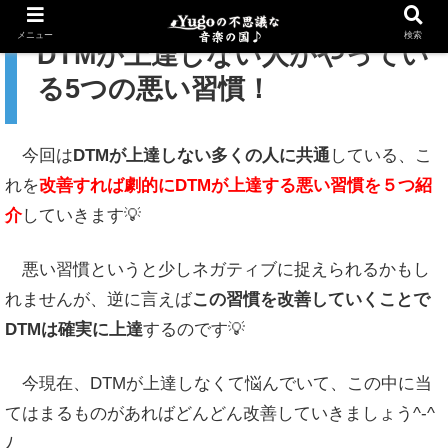
メニュー
検索
DTMが上達しない人がやってい
る5つの悪い習慣！
今回は
DTMが上達しない多くの人に共通
している、こ
れを
改善すれば劇的にDTMが上達する悪い習慣を５つ紹
介
していきます💡
悪い習慣というと少しネガティブに捉えられるかもし
れませんが、逆に言えば
この習慣を改善していくことで
DTMは確実に上達
するのです💡
今現在、DTMが上達しなくて悩んでいて、この中に当
てはまるものがあればどんどん改善していきましょう^-^
ﾉ