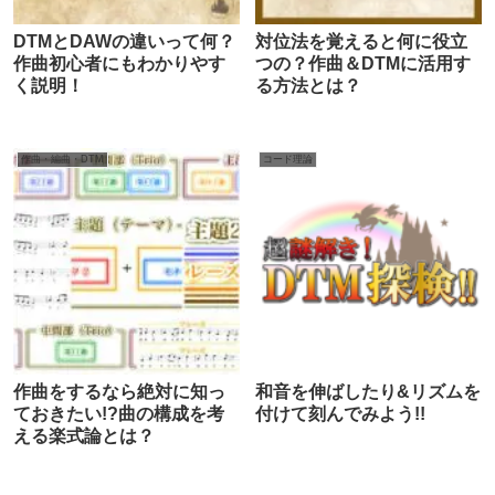
DTMとDAWの違いって何？
対位法を覚えると何に役立
作曲初心者にもわかりやす
つの？作曲＆DTMに活用す
く説明！
る方法とは？
作曲・編曲・DTM
コード理論
作曲をするなら絶対に知っ
和音を伸ばしたり&リズムを
ておきたい!?曲の構成を考
付けて刻んでみよう!!
える楽式論とは？