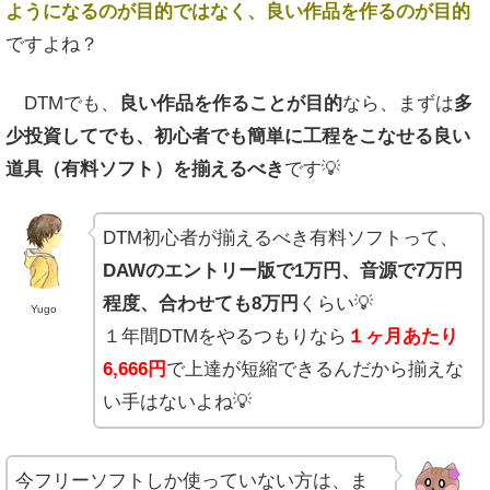
ようになるのが目的ではなく、良い作品を作るのが目的
ですよね？
DTMでも、
良い作品を作ることが目的
なら、まずは
多
少投資してでも、初心者でも簡単に工程をこなせる良い
道具（有料ソフト）を揃えるべき
です💡
DTM初心者が揃えるべき有料ソフトって、
DAWのエントリー版で1万円、音源で7万円
程度、合わせても8万円
くらい💡
Yugo
１年間DTMをやるつもりなら
１ヶ月あたり
6,666円
で上達が短縮できるんだから揃えな
い手はないよね💡
今フリーソフトしか使っていない方は、ま