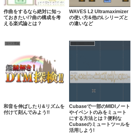
作曲をするなら絶対に知っ
WAVES L2 Ultramaximizer
ておきたい!?曲の構成を考
の使い方&他のLシリーズと
える楽式論とは？
の違いなど
コード理論
作曲・編曲・DTM
和音を伸ばしたり&リズムを
Cubaseで一部のMIDIノート
付けて刻んでみよう!!
やイベントのみをミュート
にする方法とは？便利な
Cubaseのミュートツールを
活用しよう!