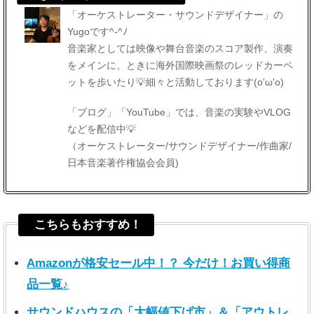
「オーケストレーター・サウンドデザイナー」の
Yugoです^-^ﾉ
音楽家としては映像や舞台音楽のスコア製作、演奏
をメインに、ときに海外国際映画祭のレッドカーペ
ットを歩いたり💡細々と活動しております(o'ω'o)
「ブログ」「YouTube」では、音楽の実験やVLOG
などを配信中💡
（オーケストレーター/サウンドデザイナー/作曲家/
日本音楽著作権協会会員)
こちらもおすすめ！
Amazonが格安セール中！？ 今だけ！お買い得商
品一覧♪
サウンドハウスの「大幅値下げ市」＆「アウトレ