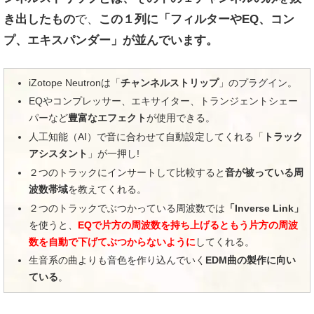
き出したもの
で、
この１列に「フィルターやEQ、コン
プ、エキスパンダー」が並んでいます。
iZotope Neutronは「
チャンネルストリップ
」のプラグイン。
EQやコンプレッサー、エキサイター、トランジェントシェー
パーなど
豊富なエフェクト
が使用できる。
人工知能（AI）で音に合わせて自動設定してくれる「
トラック
アシスタント
」が一押し!
２つのトラックにインサートして比較すると
音が被っている周
波数帯域
を教えてくれる。
２つのトラックでぶつかっている周波数では
「Inverse Link」
を使うと、
EQで片方の周波数を持ち上げるともう片方の周波
数を自動で下げてぶつからないように
してくれる。
生音系の曲よりも音色を作り込んでいく
EDM曲の製作に向い
ている
。