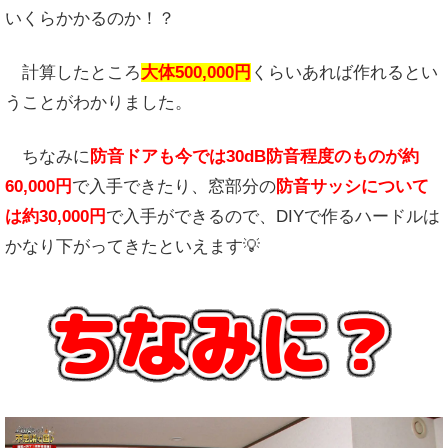
いくらかかるのか！？
計算したところ
大体500,000円
くらいあれば作れるとい
うことがわかりました。
ちなみに
防音ドアも今では30dB防音程度のものが約
60,000円
で入手できたり、窓部分の
防音サッシについて
は約30,000円
で入手ができるので、DIYで作るハードルは
かなり下がってきたといえます💡
ちなみに？