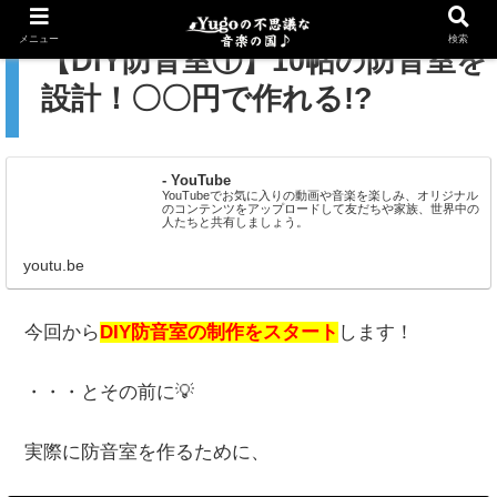
メニュー
検索
【DIY防音室①】10帖の防音室を
設計！〇〇円で作れる!?
- YouTube
YouTubeでお気に入りの動画や音楽を楽しみ、オリジナル
のコンテンツをアップロードして友だちや家族、世界中の
人たちと共有しましょう。
youtu.be
今回から
DIY防音室の制作をスタート
します！
・・・とその前に💡
実際に防音室を作るために、