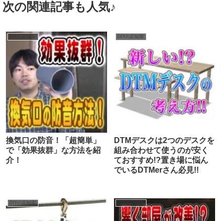
次の関連記事も人気♪
DIYの豆知識!
DIYの豆知識!
換気口の防音！「超簡単」
DTMデスクは2つのデスクを
で「効果抜群」な方法を紹
組み合わせて使うのが安く
介！
ておすすめ!?置き場に悩ん
でいるDTMerさん必見!!
DIYの豆知識!
DIYの豆知識!