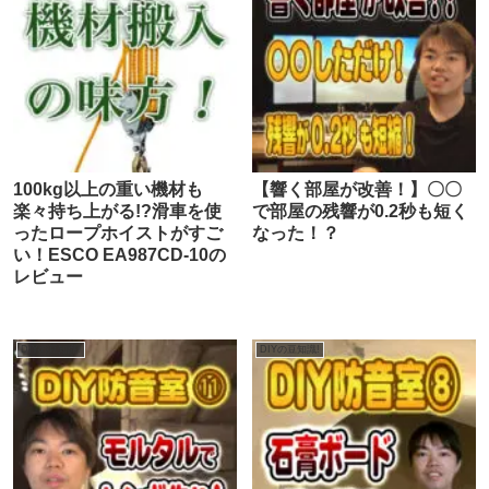
100kg以上の重い機材も
【響く部屋が改善！】〇〇
楽々持ち上がる!?滑車を使
で部屋の残響が0.2秒も短く
ったロープホイストがすご
なった！？
い！ESCO EA987CD-10の
レビュー
DIYの豆知識!
DIYの豆知識!