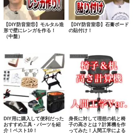
【DIY防音室⑪】モルタル造
【DIY防音室⑧】石膏ボード
形で壁にレンガを作る！
の貼付け！
（中盤）
DIYの豆知識!
DIYの豆知識!
DIY用に購入して便利だった
身長に対して理想の机と椅
おすすめ工具・パーツを紹
子の高さとは？計算機を作
介！ベスト10！
ってみた！人間工学による